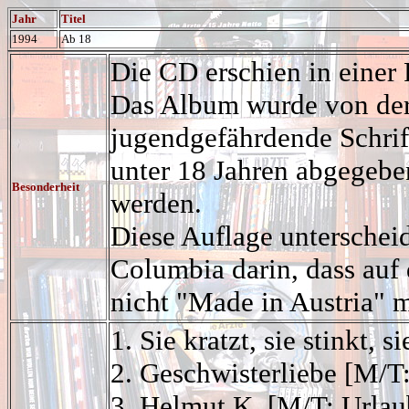
Jahr
Titel
1994
Ab 18
Die CD erschien in einer 
Das Album wurde von der 
jugendgefährdende Schrift
unter 18 Jahren abgegebe
Besonderheit
werden.
Diese Auflage unterschei
Columbia darin, dass auf 
nicht "Made in Austria" m
1. Sie kratzt, sie stinkt, 
2. Geschwisterliebe [M/T
3. Helmut K. [M/T: Urlau