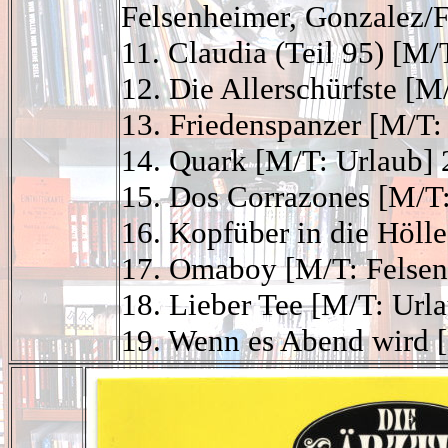
Felsenheimer, Gonzalez/
11. Claudia (Teil 95)
[M/T
12. Die Allerschürfste [M
13. Friedenspanzer
[M/T:
14. Quark [M/T: Urlaub] 
15. Dos Corrazones
[M/T:
16. Kopfüber in die Höll
17. Omaboy
[M/T: Felse
18. Lieber Tee [M/T: Url
19. Wenn es Abend wird 