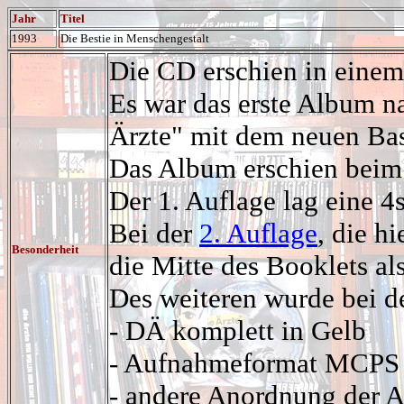
Jahr
Titel
1993
Die Bestie in Menschengestalt
Die CD erschien in einem
Es war das erste Album n
Ärzte" mit dem neuen Ba
Das Album erschien beim
Der 1. Auflage lag eine 4s
Bei der
2. Auflage
, die h
Besonderheit
die Mitte des Booklets als
Des weiteren wurde bei d
- DÄ komplett in Gelb
- Aufnahmeformat MCPS
- andere Anordnung der 