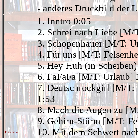
- anderes Druckbild der L
1. Inntro 0:05
2. Schrei nach Liebe [M/
3. Schopenhauer [M/T: Ur
4. Für uns
[M/T: Felsenhe
5. Hey Huh (in Scheiben
6. FaFaFa [M/T: Urlaub] 
7. Deutschrockgirl
[M/T: 
1:53
8. Mach die Augen zu [M/
9. Gehirn-Stürm
[M/T: Fe
10. Mit dem Schwert nac
Tracklist